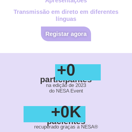
Apresentações
Transmissão em direto em diferentes
línguas
Registar agora
+
0
participantes
na edição de 2023
do NESA Event
+
0
K
pacientes
recuperado graças a NESA®