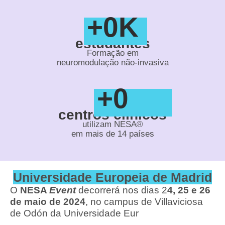
+
0
K
estudantes
Formação em
neuromodulação não-invasiva
+
0
centros clínicos
utilizam NESA®
em mais de 14 países
Universidade Europeia de Madrid
O
NESA
Event
decorrerá nos dias 2
4, 25 e 26
de maio de 2024
, no campus de Villaviciosa
de Odón da Universidade Eur